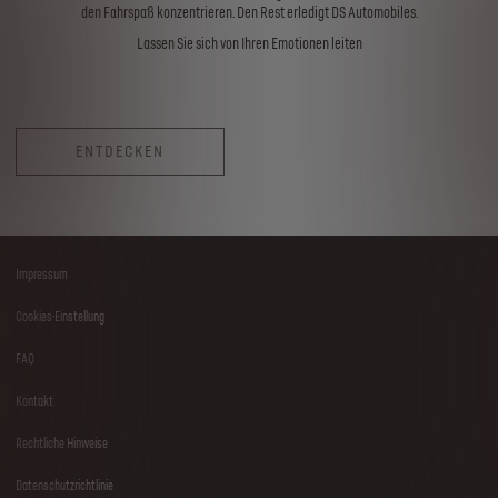
den Fahrspaß konzentrieren. Den Rest erledigt DS Automobiles.
Lassen Sie sich von Ihren Emotionen leiten
ENTDECKEN
Impressum
Footer
Cookies-Einstellung
menu
FAQ
Kontakt
Rechtliche Hinweise
Datenschutzrichtlinie