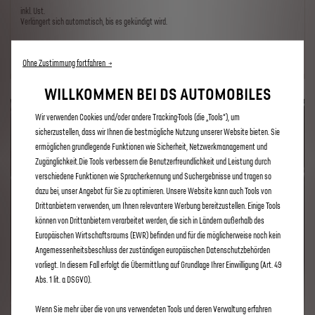
inkl. Ust.
Verlängert sich automatisch, bis es gekündigt wird.
Ohne Zustimmung fortfahren →
WILLKOMMEN BEI DS AUTOMOBILES
Wir verwenden Cookies und/oder andere Tracking-Tools (die „Tools“), um
sicherzustellen, dass wir Ihnen die bestmögliche Nutzung unserer Website bieten. Sie
ermöglichen grundlegende Funktionen wie Sicherheit, Netzwerkmanagement und
Zugänglichkeit.Die Tools verbessern die Benutzerfreundlichkeit und Leistung durch
verschiedene Funktionen wie Spracherkennung und Suchergebnisse und tragen so
dazu bei, unser Angebot für Sie zu optimieren. Unsere Website kann auch Tools von
Drittanbietern verwenden, um Ihnen relevantere Werbung bereitzustellen. Einige Tools
können von Drittanbietern verarbeitet werden, die sich in Ländern außerhalb des
Europäischen Wirtschaftsraums (EWR) befinden und für die möglicherweise noch kein
Angemessenheitsbeschluss der zuständigen europäischen Datenschutzbehörden
vorliegt. In diesem Fall erfolgt die Übermittlung auf Grundlage Ihrer Einwilligung (Art. 49
Abs. 1 lit. a DSGVO).
Wenn Sie mehr über die von uns verwendeten Tools und deren Verwaltung erfahren