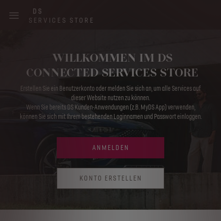
Skip
DS
to
SERVICES STORE
main
content
Main
WILLKOMMEN IM DS
navigation
CONNECTED SERVICES STORE
Erstellen Sie ein Benutzerkonto oder melden Sie sich an, um alle Services auf
dieser Website nutzen zu können.
Wenn Sie bereits DS Kunden-Anwendungen (z.B. MyDS App) verwenden,
können Sie sich mit Ihrem bestehenden Loginnamen und Passwort einloggen.
ANMELDEN
KONTO ERSTELLEN