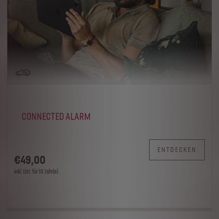
CONNECTED ALARM
ENTDECKEN
€
49
,00
inkl. Ust. für 10 Jahr(e)