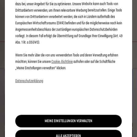
dazu bei, unser Angebot für Sie zu optimieren. Unsere Website kann auch Tools von
Drittanbietern verwenden, um Ihnen relevantere Werbung bereitzustellen. Einige Tools
CONNECTED NAVIGATION
können von Drittanbietern verarbeitet werden, die sich in Ländern außerhalb des
Europäischen Wirtschaftsraums (EWR) befinden und für die möglicherweise noch kein
PACK
Angemessenheitsbeschluss der zuständigen europäischen Datenschutzbehörden
vorliegt. In diesem Fall erfolgt die Übermittlung auf Grundlage Ihrer Einwilligung (Art. 49
Abs. 1 lit. a DSGVO).
DER BESTE BEIFAHRER
Wenn Sie mehr über die von uns verwendeten Tools und deren Verwaltung erfahren
möchten, können Sie unsere
Cookie‑Richtlinie
aufrufen oder auf die Schaltfläche
„Meine Einstellungen verwalten“ klicken.
Datenschutzerklärung
MEINE EINSTELLUNGEN VERWALTEN
ALLE AKZEPTIEREN