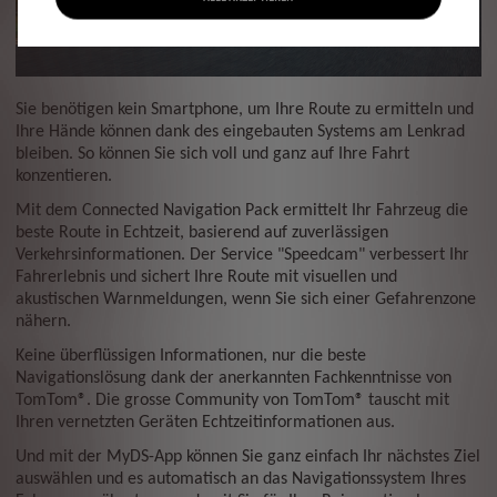
Sie benötigen kein Smartphone, um Ihre Route zu ermitteln und
Ihre Hände können dank des eingebauten Systems am Lenkrad
bleiben.
So können Sie sich voll und ganz auf Ihre Fahrt
konzentieren.
Mit dem Connected Navigation Pack ermittelt Ihr Fahrzeug die
beste Route in Echtzeit, basierend auf zuverlässigen
Verkehrsinformationen. Der Service "Speedcam" verbessert Ihr
Fahrerlebnis und sichert Ihre Route mit visuellen und
akustischen Warnmeldungen, wenn Sie sich einer Gefahrenzone
nähern.
Keine überflüssigen Informationen, nur die beste
Navigationslösung dank der anerkannten Fachkenntnisse von
TomTom®. Die grosse Community von TomTom® tauscht mit
Ihren vernetzten Geräten Echtzeitinformationen aus.
Und mit der MyDS-App können Sie ganz einfach Ihr nächstes Ziel
auswählen und es automatisch an das Navigationssystem Ihres