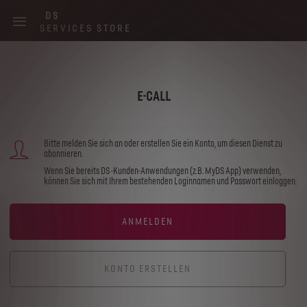
Skip
DS
to
SERVICES STORE
main
content
Main
navigation
E-CALL
Bitte melden Sie sich an oder erstellen Sie ein Konto, um diesen Dienst zu
abonnieren.
Wenn Sie bereits DS -Kunden-Anwendungen (z.B. MyDS App) verwenden,
können Sie sich mit Ihrem bestehenden Loginnamen und Passwort einloggen.
ANMELDEN
KONTO ERSTELLEN
Wir verwenden Cookies und/oder andere Tracking-Tools (die „Tools“), um
sicherzustellen, dass wir Ihnen die bestmögliche Nutzung unserer Website bieten. Sie