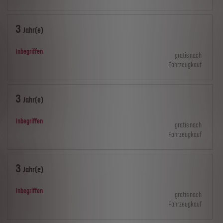
3
Jahr(e)
Inbegriffen
gratis nach
Fahrzeugkauf
3
Jahr(e)
Inbegriffen
gratis nach
Fahrzeugkauf
3
Jahr(e)
Inbegriffen
gratis nach
Fahrzeugkauf