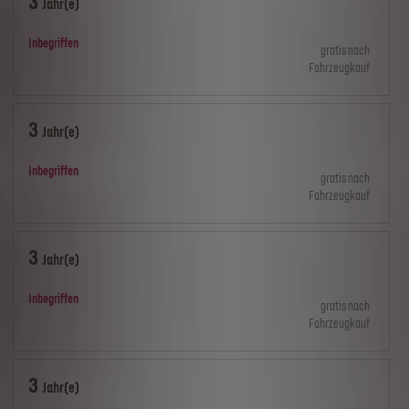
3
Jahr(e)
Inbegriffen
gratis nach
Fahrzeugkauf
3
Jahr(e)
Inbegriffen
gratis nach
Fahrzeugkauf
3
Jahr(e)
Inbegriffen
gratis nach
Fahrzeugkauf
3
Jahr(e)