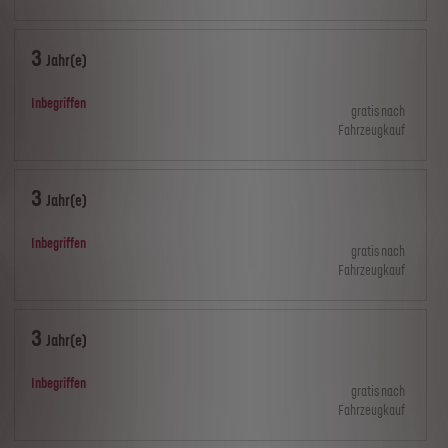
3
Jahr(e)
Inbegriffen
gratis nach
Fahrzeugkauf
3
Jahr(e)
Inbegriffen
gratis nach
Fahrzeugkauf
3
Jahr(e)
Inbegriffen
gratis nach
Fahrzeugkauf