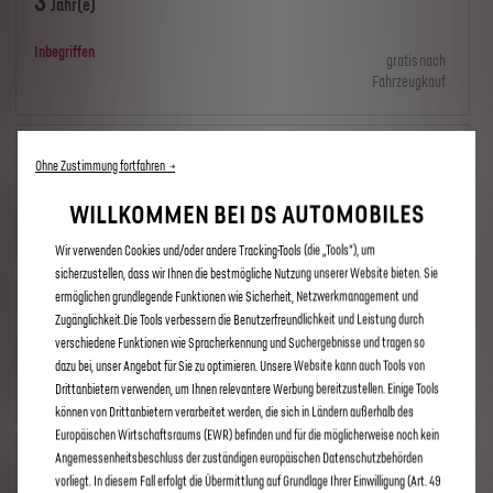
3
Jahr(e)
Inbegriffen
gratis nach
Fahrzeugkauf
3
Jahr(e)
Ohne Zustimmung fortfahren →
Inbegriffen
WILLKOMMEN BEI DS AUTOMOBILES
gratis nach
Fahrzeugkauf
Wir verwenden Cookies und/oder andere Tracking-Tools (die „Tools“), um
sicherzustellen, dass wir Ihnen die bestmögliche Nutzung unserer Website bieten. Sie
ermöglichen grundlegende Funktionen wie Sicherheit, Netzwerkmanagement und
3
Jahr(e)
Zugänglichkeit.Die Tools verbessern die Benutzerfreundlichkeit und Leistung durch
verschiedene Funktionen wie Spracherkennung und Suchergebnisse und tragen so
Inbegriffen
dazu bei, unser Angebot für Sie zu optimieren. Unsere Website kann auch Tools von
gratis nach
Fahrzeugkauf
Drittanbietern verwenden, um Ihnen relevantere Werbung bereitzustellen. Einige Tools
können von Drittanbietern verarbeitet werden, die sich in Ländern außerhalb des
Europäischen Wirtschaftsraums (EWR) befinden und für die möglicherweise noch kein
3
Angemessenheitsbeschluss der zuständigen europäischen Datenschutzbehörden
Jahr(e)
vorliegt. In diesem Fall erfolgt die Übermittlung auf Grundlage Ihrer Einwilligung (Art. 49