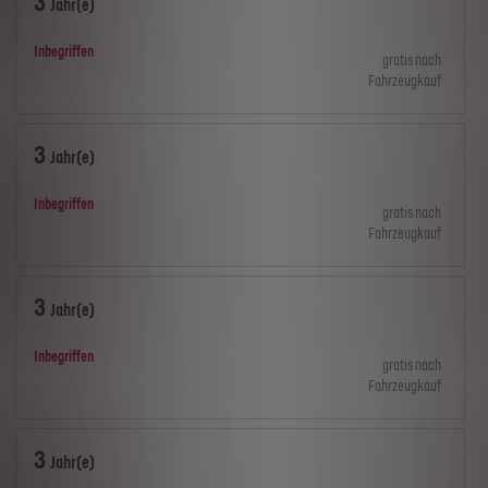
3
Jahr(e)
Inbegriffen
gratis nach
Fahrzeugkauf
3
Jahr(e)
Inbegriffen
gratis nach
Fahrzeugkauf
3
Jahr(e)
Inbegriffen
gratis nach
Fahrzeugkauf
3
Jahr(e)