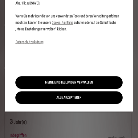
Abs. 1 lit. a DSGVO).
Inbegriffen
gratis nach
Fahrzeugkauf
Wenn Sie mehr über die von uns verwendeten Tools und deren Verwaltung erfahren
möchten, können Sie unsere
Cookie‑Richtlinie
aufrufen oder auf die Schaltfläche
„Meine Einstellungen verwalten“ klicken.
3
Jahr(e)
Datenschutzerklärung
Inbegriffen
gratis nach
Fahrzeugkauf
3
Jahr(e)
MEINE EINSTELLUNGEN VERWALTEN
Inbegriffen
gratis nach
ALLE AKZEPTIEREN
Fahrzeugkauf
3
Jahr(e)
Inbegriffen
gratis nach