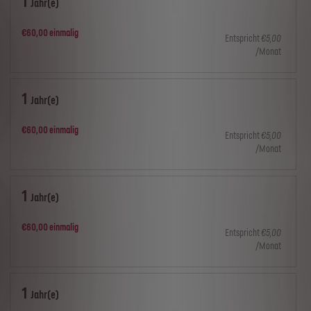
1
Jahr(e)
€
60
,00
einmalig
Entspricht
€
5
,00
/Monat
1
Jahr(e)
€
60
,00
einmalig
Entspricht
€
5
,00
/Monat
1
Jahr(e)
€
60
,00
einmalig
Entspricht
€
5
,00
/Monat
1
Jahr(e)