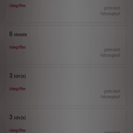
Inbegriffen
gratis nach
Fahrzeugkauf
6
Monate
Inbegriffen
gratis nach
Fahrzeugkauf
3
Jahr(e)
Inbegriffen
gratis nach
Fahrzeugkauf
3
Jahr(e)
Inbegriffen
gratis nach