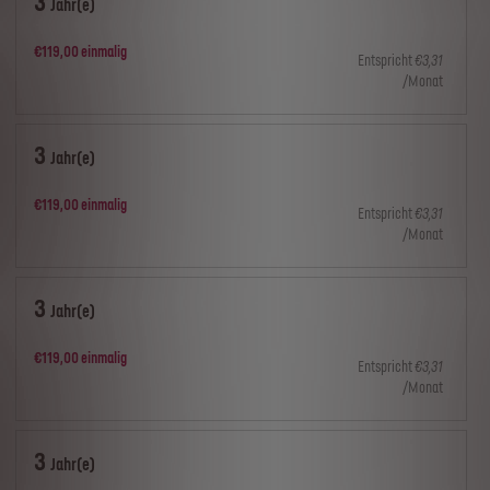
3
Jahr(e)
€
119
,00
einmalig
Entspricht
€
3
,31
/Monat
3
Jahr(e)
€
119
,00
einmalig
Entspricht
€
3
,31
/Monat
3
Jahr(e)
€
119
,00
einmalig
Entspricht
€
3
,31
/Monat
3
Jahr(e)