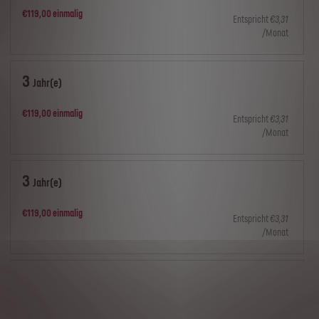
€
119
,00
einmalig
Entspricht
€
3
,31
/Monat
3
Jahr(e)
€
119
,00
einmalig
Entspricht
€
3
,31
/Monat
3
Jahr(e)
€
119
,00
einmalig
Entspricht
€
3
,31
/Monat
3
Jahr(e)
€
119
,00
einmalig
Entspricht
€
3
,31