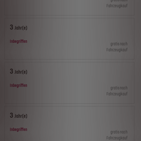
Fahrzeugkauf
3
Jahr(e)
Inbegriffen
gratis nach
Fahrzeugkauf
3
Jahr(e)
Inbegriffen
gratis nach
Fahrzeugkauf
3
Jahr(e)
Inbegriffen
gratis nach
Fahrzeugkauf