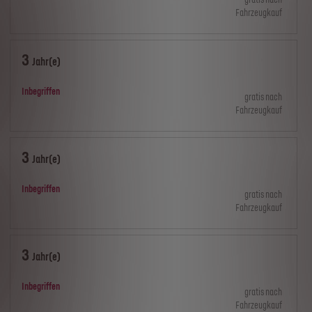
Fahrzeugkauf
3
Jahr(e)
Inbegriffen
gratis nach
Fahrzeugkauf
3
Jahr(e)
Inbegriffen
gratis nach
Fahrzeugkauf
3
Jahr(e)
Inbegriffen
gratis nach
Fahrzeugkauf